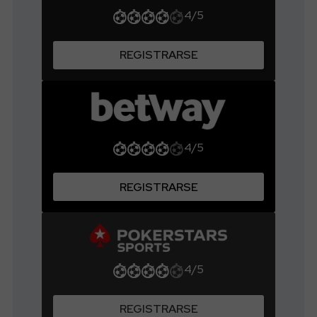
4/5
REGISTRARSE
4/5
REGISTRARSE
4/5
REGISTRARSE