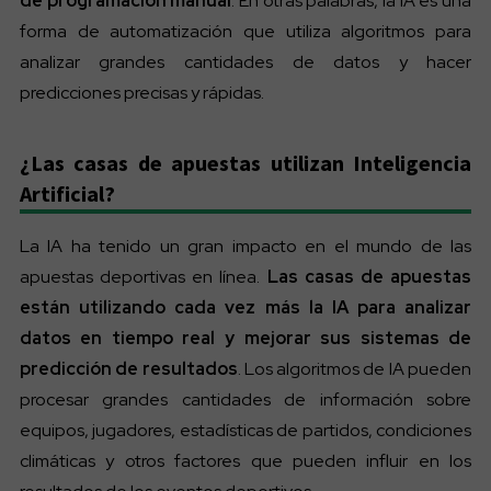
de programación manual
. En otras palabras, la IA es una
forma de automatización que utiliza algoritmos para
analizar grandes cantidades de datos y hacer
predicciones precisas y rápidas.
¿Las casas de apuestas utilizan Inteligencia
Artificial?
La IA ha tenido un gran impacto en el mundo de las
apuestas deportivas en línea.
Las casas de apuestas
están utilizando cada vez más la IA para analizar
datos en tiempo real y mejorar sus sistemas de
predicción de resultados
. Los algoritmos de IA pueden
procesar grandes cantidades de información sobre
equipos, jugadores, estadísticas de partidos, condiciones
climáticas y otros factores que pueden influir en los