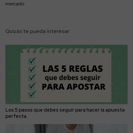
mercado.
Quizás te pueda interesar
Los 5 pasos que debes seguir para hacer la apuesta
perfecta