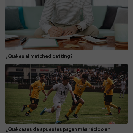
¿Qué es el matched betting?
¿Qué casas de apuestas pagan más rápido en