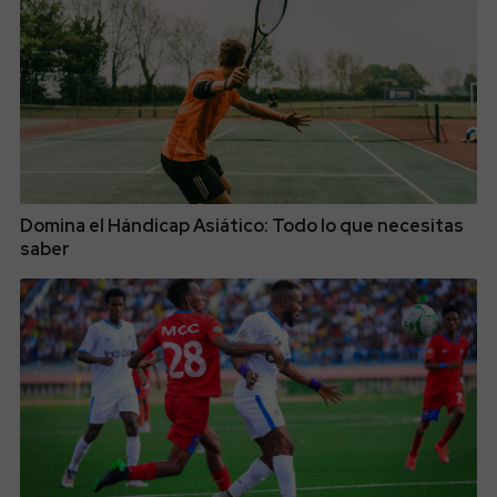
Domina el Hándicap Asiático: Todo lo que necesitas
saber