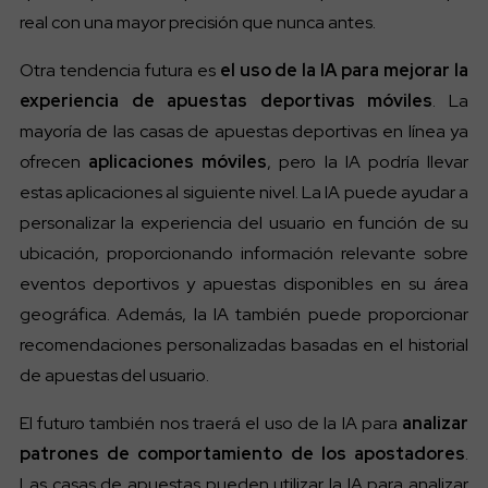
real con una mayor precisión que nunca antes.
Otra tendencia futura es
el uso de la IA para mejorar la
experiencia de apuestas deportivas móviles
. La
mayoría de las casas de apuestas deportivas en línea ya
ofrecen
aplicaciones móviles
, pero la IA podría llevar
estas aplicaciones al siguiente nivel. La IA puede ayudar a
personalizar la experiencia del usuario en función de su
ubicación, proporcionando información relevante sobre
eventos deportivos y apuestas disponibles en su área
geográfica. Además, la IA también puede proporcionar
recomendaciones personalizadas basadas en el historial
de apuestas del usuario.
El futuro también nos traerá el uso de la IA para
analizar
patrones de comportamiento de los apostadores
.
Las casas de apuestas pueden utilizar la IA para analizar