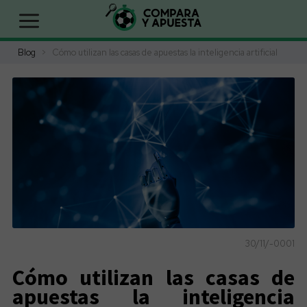
Blog
>
Cómo utilizan las casas de apuestas la inteligencia artificial
30/11/-0001
Cómo utilizan las casas de
apuestas la inteligencia