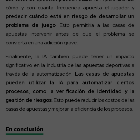
cómo y con cuanta frecuencia apuesta el jugador y
predecir cuándo está en riesgo de desarrollar un
problema de juego
. Esto permitiría a las casas de
apuestas intervenir antes de que el problema se
convierta en una adicción grave.
Finalmente, la IA también puede tener un impacto
significativo en la industria de las apuestas deportivas a
través de la automatización.
Las casas de apuestas
pueden utilizar la IA para automatizar ciertos
procesos, como la verificación de identidad y la
gestión de riesgos
. Esto puede reducir los costos de las
casas de apuestas y mejorar la eficiencia de los procesos.
En conclusión