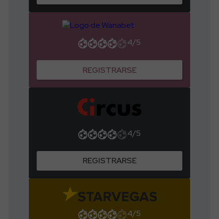
4/5
REGISTRARSE
4/5
REGISTRARSE
4/5