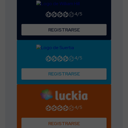
4/5
REGISTRARSE
4/5
REGISTRARSE
4/5
REGISTRARSE