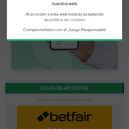
nuestra web
Al acceder a esta web estarás aceptando
su
política de cookies
Comprometidos con el Juego Responsable
CASAS DE APUESTAS
Publicidad | Juego Responsable | +18